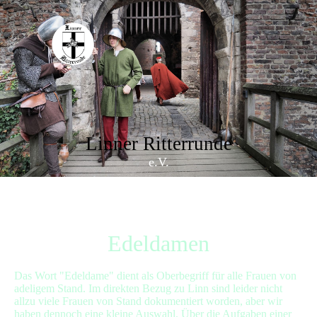
Linner Ritterrunde
e.V.
Edeldamen
Das Wort "Edeldame" dient als Oberbegriff für alle Frauen von
adeligem Stand. Im direkten Bezug zu Linn sind leider nicht
allzu viele Frauen von Stand dokumentiert worden, aber wir
haben dennoch eine kleine Auswahl. Über die Aufgaben einer