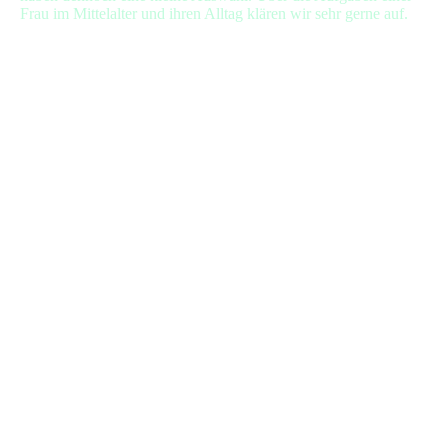
Frau im Mittelalter und ihren Alltag klären wir sehr gerne auf.
Aleidis-von-Heinsberg wappen
aleidis von heinsberg