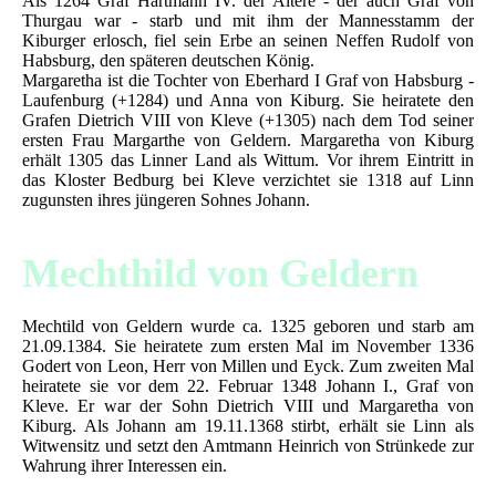
Als 1264 Graf Hartmann IV. der Ältere - der auch Graf von
Thurgau war - starb und mit ihm der Mannesstamm der
Kiburger erlosch, fiel sein Erbe an seinen Neffen Rudolf von
Habsburg, den späteren deutschen König.
Margaretha ist die Tochter von Eberhard I Graf von Habsburg -
Laufenburg (+1284) und Anna von Kiburg. Sie heiratete den
Grafen Dietrich VIII von Kleve (+1305) nach dem Tod seiner
ersten Frau Margarthe von Geldern. Margaretha von Kiburg
erhält 1305 das Linner Land als Wittum. Vor ihrem Eintritt in
das Kloster Bedburg bei Kleve verzichtet sie 1318 auf Linn
zugunsten ihres jüngeren Sohnes Johann.
Mechthild von Geldern
Mechtild von Geldern wurde ca. 1325 geboren und starb am
21.09.1384. Sie heiratete zum ersten Mal im November 1336
Godert von Leon, Herr von Millen und Eyck. Zum zweiten Mal
heiratete sie vor dem 22. Februar 1348 Johann I., Graf von
Kleve. Er war der Sohn Dietrich VIII und Margaretha von
Kiburg. Als Johann am 19.11.1368 stirbt, erhält sie Linn als
Witwensitz und setzt den Amtmann Heinrich von Strünkede zur
Wahrung ihrer Interessen ein.